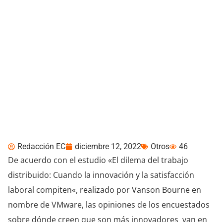
VMware: las empresas y
los empleados tienen
opiniones diferentes
sobre la innovación en el
lugar de trabajo
Redacción EC
diciembre 12, 2022
Otros
46
De acuerdo con el estudio
«
El dilema del trabajo
distribuido: Cuando la innovación y la satisfacción
laboral compiten
«, realizado por Vanson Bourne en
nombre de VMware, las opiniones de los encuestados
sobre dónde creen que son más innovadores van en