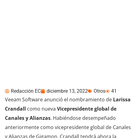
Veeam nombra a líder
veterana del canal como
Vicepresidente global de
Canales y Alianzas
Redacción EC
diciembre 13, 2022
Otros
41
Veeam Software anunció el nombramiento de
Larissa
Crandall
como nueva
Vicepresidente global de
Canales y Alianzas
. Habiéndose desempeñado
anteriormente como vicepresidente global de Canales
y Alianzas de Gigamon, Crandall tendrá ahora la