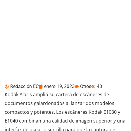
Kodak Alaris presenta
nuevos y potentes
escáneres de
documentos para el
escritorio
Redacción EC
enero 19, 2023
Otros
40
Kodak Alaris amplió su cartera de escáneres de
documentos galardonados al lanzar dos modelos
compactos y potentes. Los escáneres Kodak E1030 y
E1040 combinan una calidad de imagen superior y una
interfaz de usuario sencilla para que la captura de