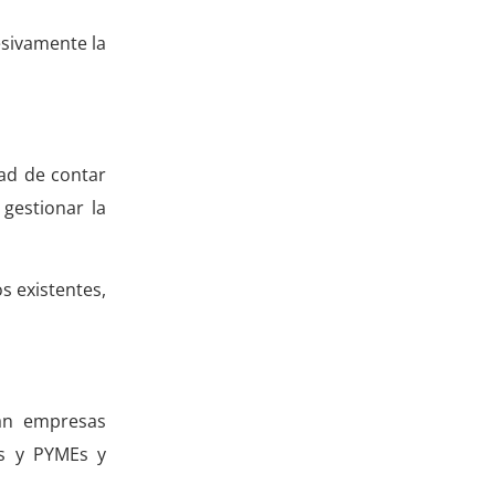
esivamente la
dad de contar
gestionar la
s existentes,
dan empresas
as y PYMEs y