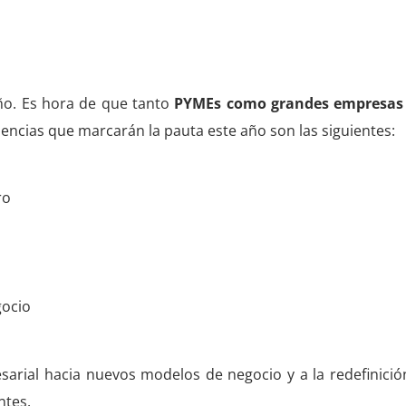
bilidad empresarial en 
año. Es hora de que tanto
PYMEs como grandes empresas
ndencias que marcarán la pauta este año son las siguientes:
ro
gocio
arial hacia nuevos modelos de negocio y a la redefinició
ntes.