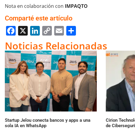
Nota en colaboración con
IMPAQTO
Comparté este artículo
Facebook
X
LinkedIn
Copy
Email
Compartir
Link
Noticias Relacionadas
Startup Jelou conecta bancos y apps a una
Cirion Technol
sola IA en WhatsApp
de Cibersegur