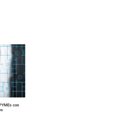
 PYMEs con
es