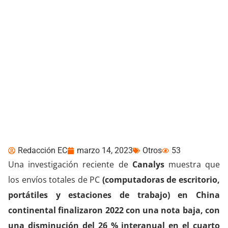
El mercado de PC de
China se estabilizará en
2023 a medida que el
crecimiento se avecina
en 2024
Redacción EC
marzo 14, 2023
Otros
53
Una investigación reciente de
Canalys
muestra que
los envíos totales de PC
(computadoras de escritorio,
portátiles y estaciones de trabajo) en China
continental finalizaron 2022 con una nota baja, con
una disminución del 26 % interanual en el cuarto