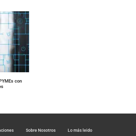
 PYMEs con
es
aciones
Sobre Nosotros
Lo más leido