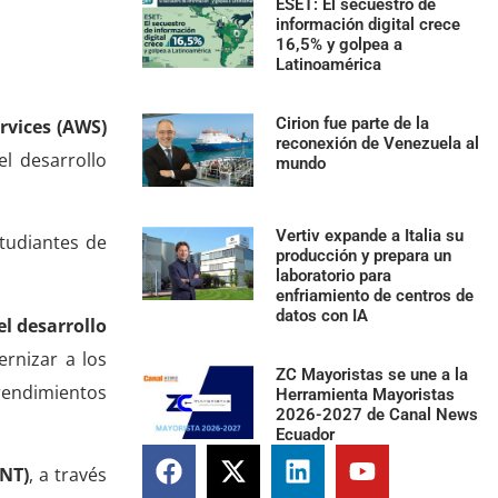
ESET: El secuestro de
información digital crece
16,5% y golpea a
Latinoamérica
Cirion fue parte de la
rvices (AWS)
reconexión de Venezuela al
l desarrollo
mundo
Vertiv expande a Italia su
studiantes de
producción y prepara un
laboratorio para
enfriamiento de centros de
datos con IA
l desarrollo
rnizar a los
ZC Mayoristas se une a la
prendimientos
Herramienta Mayoristas
2026-2027 de Canal News
Ecuador
NT)
, a través