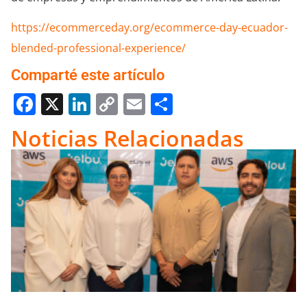
https://ecommerceday.org/ecommerce-day-ecuador-
blended-professional-experience/
Comparté este artículo
Facebook
X
LinkedIn
Copy
Email
Compartir
Link
Noticias Relacionadas