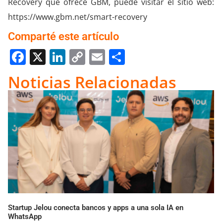
Recovery que ofrece GBM, puede visitar el sitio web:
https://www.gbm.net/smart-recovery
Comparté este artículo
Facebook
X
LinkedIn
Copy
Email
Compartir
Link
Noticias Relacionadas
Startup Jelou conecta bancos y apps a una sola IA en
WhatsApp