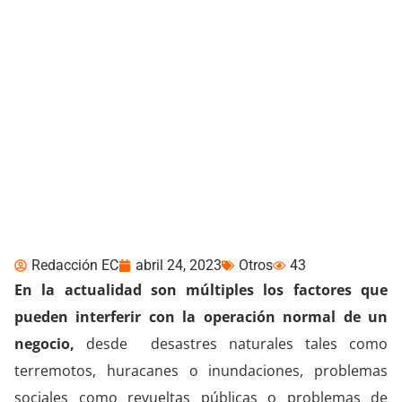
¿Por qué son importantes
los planes de
recuperación de
desastres para garantizar
su continuidad de
negocio?
Redacción EC
abril 24, 2023
Otros
43
En la actualidad son múltiples los factores que
pueden interferir con la operación normal de un
negocio,
desde desastres naturales tales como
terremotos, huracanes o inundaciones, problemas
sociales como revueltas públicas o problemas de