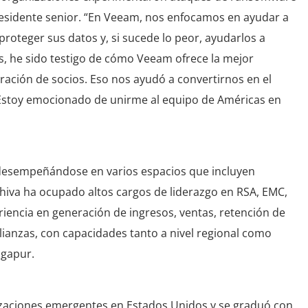
presidente senior. “En Veeam, nos enfocamos en ayudar a
roteger sus datos y, si sucede lo peor, ayudarlos a
, he sido testigo de cómo Veeam ofrece la mejor
oración de socios. Eso nos ayudó a convertirnos en el
 Estoy emocionado de unirme al equipo de Américas en
IT, desempeñándose
en varios espacios que incluyen
Shiva ha ocupado altos cargos de liderazgo en RSA, EMC,
iencia en generación de ingresos, ventas, retención de
 alianzas, con capacidades tanto a nivel regional como
ngapur.
zaciones emergentes en Estados Unidos y se graduó con