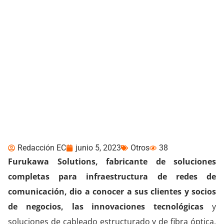
La fortaleza de Furukawa
Solutions radica en su
consolidada presencia en
la región Andina
Redacción EC
junio 5, 2023
Otros
38
Furukawa Solutions,
fabricante de soluciones
completas para infraestructura de redes de
comunicación, dio a conocer a sus clientes y socios
de negocios, las innovaciones tecnológicas
y
soluciones de cableado estructurado y de fibra óptica,