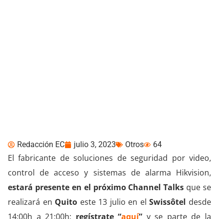
¡Reserva tu agenda!
Hikvision se presentará
en Channel Talks Ecuador
Redacción EC
julio 3, 2023
Otros
64
El fabricante de soluciones de seguridad por video,
control de acceso y sistemas de alarma Hikvision,
estará presente en el próximo Channel Talks
que se
realizará en
Quito
este 13 julio en el
Swissôtel
desde
14:00h a 21:00h;
regístrate “
aquí
”
y se parte de la