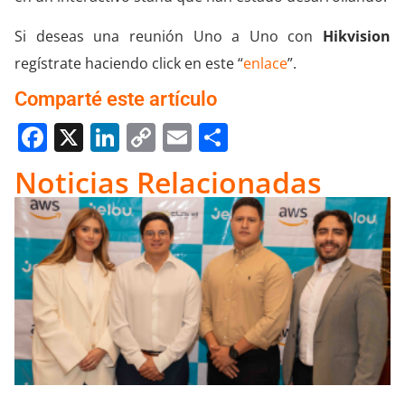
Si deseas una reunión Uno a Uno con
Hikvision
regístrate haciendo click en este “
enlace
”.
Comparté este artículo
Facebook
X
LinkedIn
Copy
Email
Compartir
Link
Noticias Relacionadas