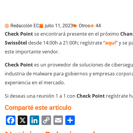
presentará en Channe
Redacción EC
julio 11, 2023
Otros
44
Check Point
se encontrará presente en el próximo
Chan
Swissôtel
desde 14:00h a 21:00h; regístrate “
aquí
” y se 
este importante vendor.
Check Point
es un proveedor de soluciones de cibersegur
industria de malware para gobiernos y empresas corpor
experiencia en el mercado.
Si deseas una reunión 1 a 1 con
Check Point
regístrate h
Comparté este artículo
Facebook
X
LinkedIn
Copy
Email
Compartir
Link