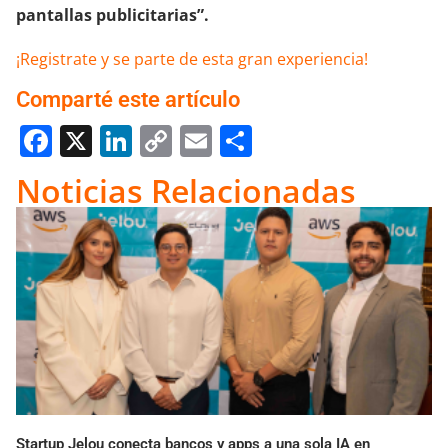
pantallas publicitarias”.
¡Registrate y se parte de esta gran experiencia!
Comparté este artículo
Facebook
X
LinkedIn
Copy
Email
Compartir
Link
Noticias Relacionadas
Startup Jelou conecta bancos y apps a una sola IA en