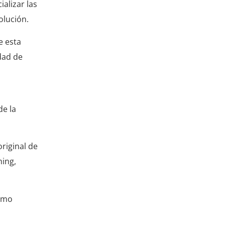
alizar las
olución.
e esta
idad de
de la
riginal de
hing,
como