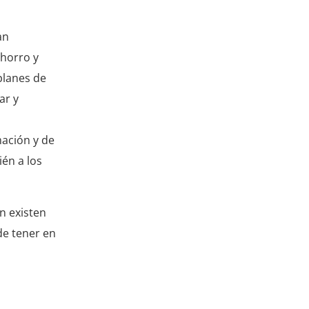
an
ahorro y
planes de
ar y
mación y de
én a los
n existen
de tener en