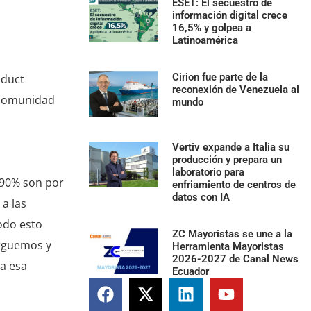
ESET: El secuestro de
información digital crece
16,5% y golpea a
Latinoamérica
Cirion fue parte de la
oduct
reconexión de Venezuela al
 comunidad
mundo
Vertiv expande a Italia su
producción y prepara un
laboratorio para
l 90% son por
enfriamiento de centros de
datos con IA
a las
odo esto
ZC Mayoristas se une a la
arguemos y
Herramienta Mayoristas
2026-2027 de Canal News
ba esa
Ecuador