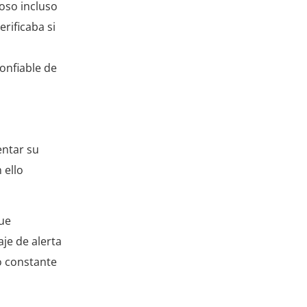
oso incluso
rificaba si
onfiable de
entar su
 ello
que
je de alerta
o constante