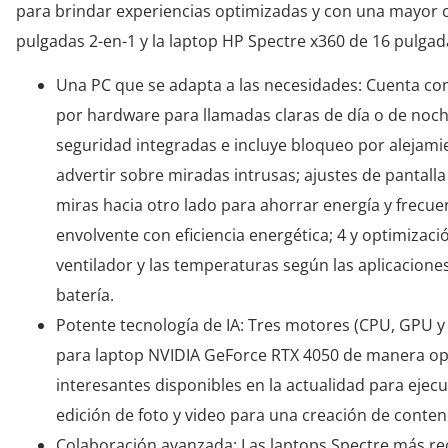
para brindar experiencias optimizadas y con una mayor c
pulgadas 2-en-1 y la laptop HP Spectre x360 de 16 pulgada
Una PC que se adapta a las necesidades: Cuenta con
por hardware para llamadas claras de día o de noch
seguridad integradas e incluye bloqueo por alejamien
advertir sobre miradas intrusas; ajustes de pantal
miras hacia otro lado para ahorrar energía y frecue
envolvente con eficiencia energética; 4 y optimizac
ventilador y las temperaturas según las aplicaciones 
batería.
Potente tecnología de IA: Tres motores (CPU, GPU y
para laptop NVIDIA GeForce RTX 4050 de manera opc
interesantes disponibles en la actualidad para ejec
edición de foto y video para una creación de conten
Colaboración avanzada: Las laptops Spectre más re