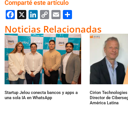
Comparté este artículo
Facebook
X
LinkedIn
Copy
Email
Compartir
Link
Noticias Relacionadas
Startup Jelou conecta bancos y apps a
Cirion Technologie
una sola IA en WhatsApp
Director de Ciberse
América Latina