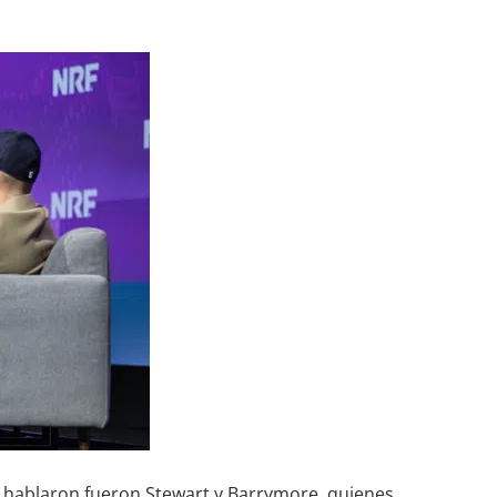
e hablaron fueron Stewart y Barrymore, quienes