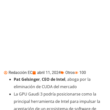
El Asalto de Intel: La GPU
para IA Gaudi 3 y el
Desafío a la Dominación
de CUDA de NVIDIA
Redacción EC
abril 11, 2024
Otros
100
Pat Gelsinger
,
CEO de Intel
, aboga por la
eliminación de CUDA del mercado
La GPU Gaudi 3 podría posicionarse como la
principal herramienta de Intel para impulsar la
aceptación de un ecosistema de software de