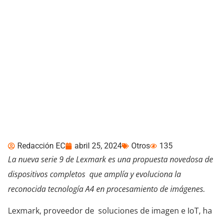
Lexmark impulsa la
innovación con
impresoras A3 y MFP
diseñadas para ofrecer
versatilidad, sencillez y
sostenibilidad
Redacción EC
abril 25, 2024
Otros
135
La nueva serie 9 de Lexmark es una propuesta novedosa de
dispositivos completos que amplía y evoluciona la
reconocida tecnología A4 en procesamiento de imágenes.
Lexmark, proveedor de soluciones de imagen e IoT, ha