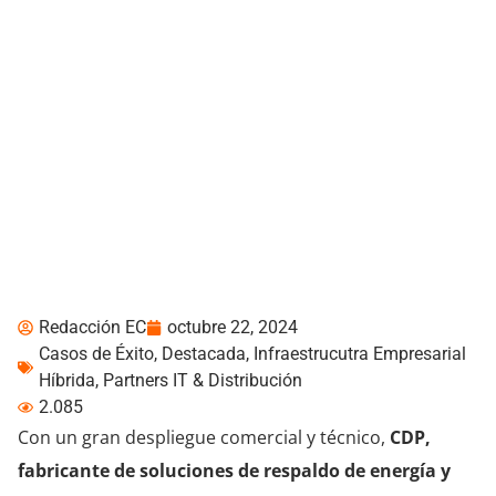
CASO DE ÉXITO: CDP y
VULTUR TECH
implementan Micro Data
center modular en
Cooperativa Alianza del
Valle
Redacción EC
octubre 22, 2024
Casos de Éxito
,
Destacada
,
Infraestrucutra Empresarial
Híbrida
,
Partners IT & Distribución
2.085
Con un gran despliegue comercial y técnico,
CDP,
fabricante de soluciones de respaldo de energía y