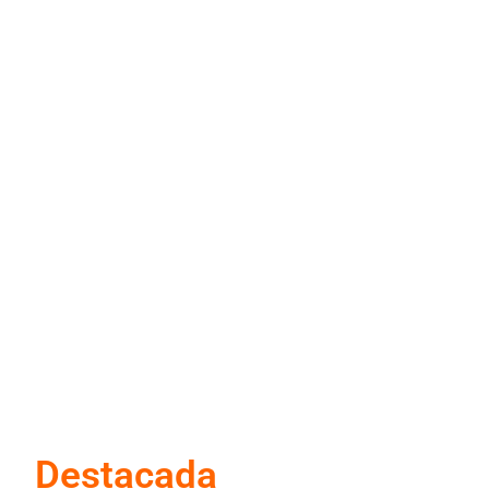
Red Hat anuncia a nuevo Chief
Architect para el norte de América
Latina
7 de agosto de 2026
Destacada