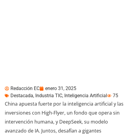
High-Flyer y DeepSeek: el
ambicioso plan chino
para dominar la IA y las
finanzas
Redacción EC
enero 31, 2025
Destacada
,
Industria TIC
,
Inteligencia Artificial
75
China apuesta fuerte por la inteligencia artificial y las
inversiones con High-Flyer, un fondo que opera sin
intervención humana, y DeepSeek, su modelo
avanzado de IA. Juntos, desafían a gigantes