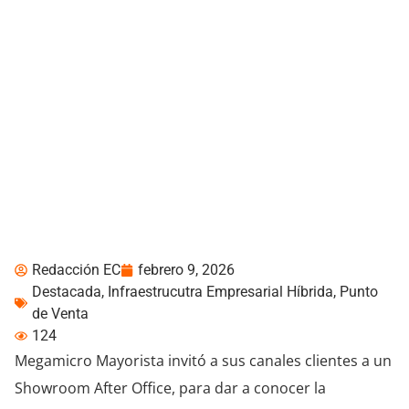
Megamicro se posiciona
en el segmento de Punto
de Venta, Logística y
Retail con AON
Redacción EC
febrero 9, 2026
Destacada
,
Infraestrucutra Empresarial Híbrida
,
Punto
de Venta
124
Megamicro Mayorista invitó a sus canales clientes a un
Showroom After Office, para dar a conocer la