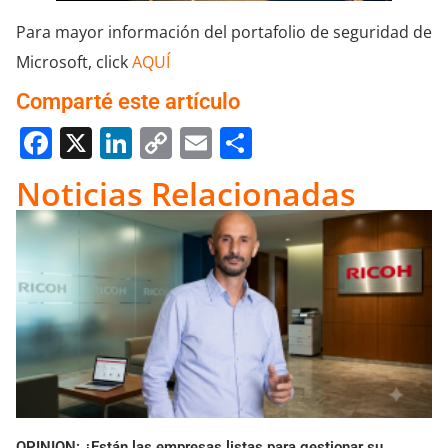
Para mayor información del portafolio de seguridad de
Microsoft, click
AQUÍ
Comparté este artículo
Facebook
X
LinkedIn
Copy
Email
Compartir
Link
Noticias Relacionadas
OPINION: ¿Están las empresas listas para gestionar su