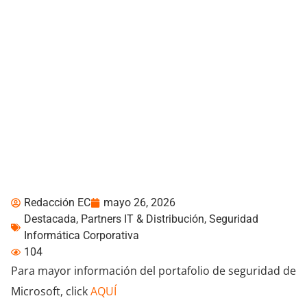
Microsoft y Licencias
Online organizaron un
encuentro rumbo al
nuevo año fiscal
Redacción EC
mayo 26, 2026
Destacada
,
Partners IT & Distribución
,
Seguridad
Informática Corporativa
104
Para mayor información del portafolio de seguridad de
Microsoft, click
AQUÍ