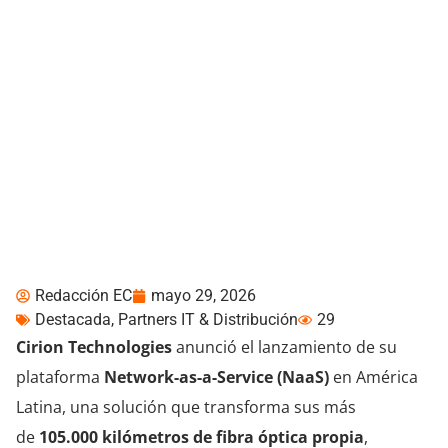
Cirion lanza Network-as-
a-Service en América
Latina sobre 105.000 km
de fibra propia
Redacción EC
mayo 29, 2026
Destacada
,
Partners IT & Distribución
29
Cirion Technologies
anunció el lanzamiento de su
plataforma
Network-as-a-Service (NaaS)
en América
Latina, una solución que transforma sus más
de
105.000 kilómetros de fibra óptica propia
,