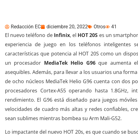
experiencia de juego d
Redacción EC
diciembre 20, 2022
Otros
41
El nuevo teléfono de
Infinix
, el
HOT 20S
es un smartphone
experiencia de juego en los teléfonos inteligentes 
características que potencia al HOT 20S como un dispos
un procesador
MediaTek
Helio
G96
que aumenta el 
asequibles. Además, para llevar a los usuarios una forma
de ocho núcleos MediaTek Helio G96 cuenta con dos p
procesadores Cortex-A55 operando hasta 1.8GHz, in
rendimiento. El G96 está diseñado para juegos móviles
velocidades de cuadro más altas y redes confiables, cr
sean sublimes mientras bombea su Arm Mali-G52.
Lo impactante del nuevo HOT 20s, es que cuando se busca 