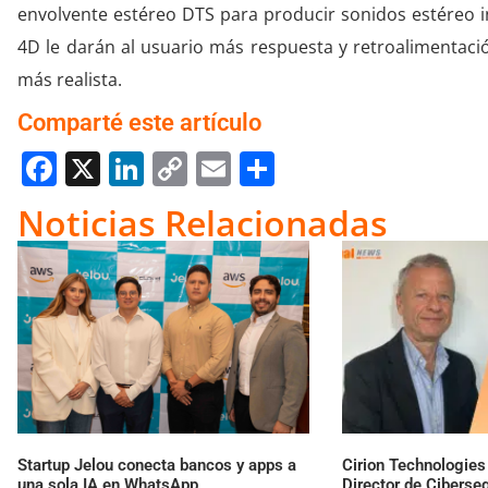
envolvente estéreo DTS para producir sonidos estéreo in
4D le darán al usuario más respuesta y retroalimentaci
más realista.
Comparté este artículo
Facebook
X
LinkedIn
Copy
Email
Compartir
Link
Noticias Relacionadas
Startup Jelou conecta bancos y apps a
Cirion Technologie
una sola IA en WhatsApp
Director de Ciberse