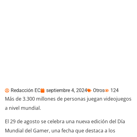
Día Mundial del
Videojuego: el contenido
gamer en YouTube
acumula más de 2.5
billones de
reproducciones
Redacción EC
septiembre 4, 2024
Otros
124
Más de 3.300 millones de personas juegan videojuegos
a nivel mundial.
El 29 de agosto se celebra una nueva edición del Día
Mundial del Gamer, una fecha que destaca a los