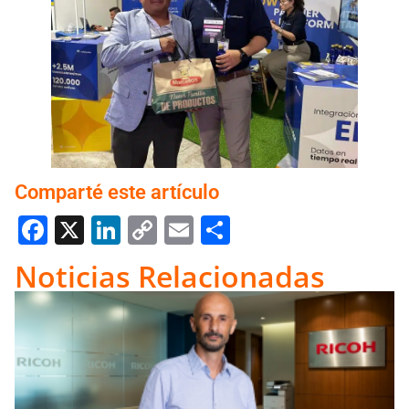
Comparté este artículo
Facebook
X
LinkedIn
Copy
Email
Compartir
Link
Noticias Relacionadas