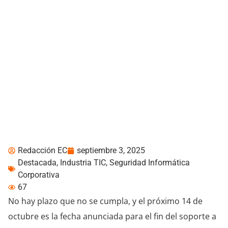
SOPHOS: Riesgos que
enfrenta una empresa si
no actualiza el sistema
operativo Windows 10
Redacción EC
septiembre 3, 2025
Destacada
,
Industria TIC
,
Seguridad Informática
Corporativa
67
No hay plazo que no se cumpla, y el próximo 14 de
octubre es la fecha anunciada para el fin del soporte a