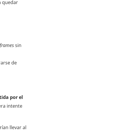
en quedar
iframes
sin
rarse de
ida por el
era intente
an llevar al