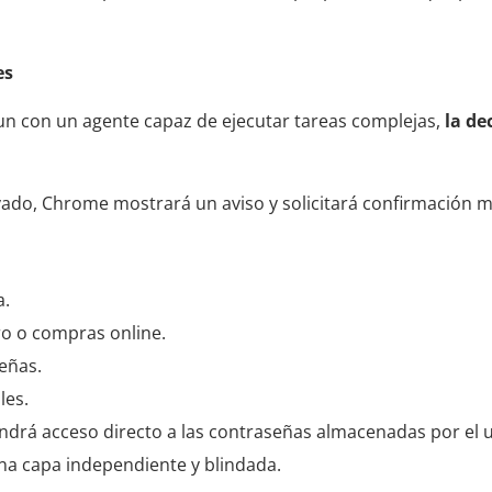
es
un con un agente capaz de ejecutar tareas complejas,
la de
evado, Chrome mostrará un aviso y solicitará confirmación 
a.
ro o compras online.
señas.
les.
ndrá acceso directo a las contraseñas almacenadas por el 
na capa independiente y blindada.