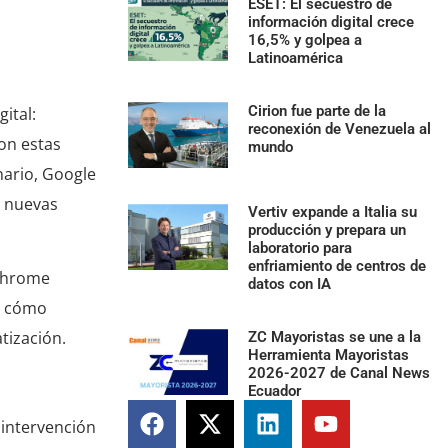
ESET: El secuestro de
información digital crece
16,5% y golpea a
Latinoamérica
Cirion fue parte de la
ital:
reconexión de Venezuela al
on estas
mundo
nario, Google
s nuevas
Vertiv expande a Italia su
producción y prepara un
laboratorio para
enfriamiento de centros de
 Chrome
datos con IA
en cómo
tización.
ZC Mayoristas se une a la
Herramienta Mayoristas
2026-2027 de Canal News
Ecuador
 intervención