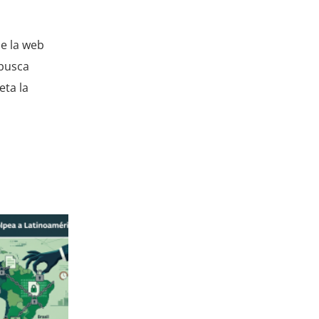
de la web
 busca
eta la