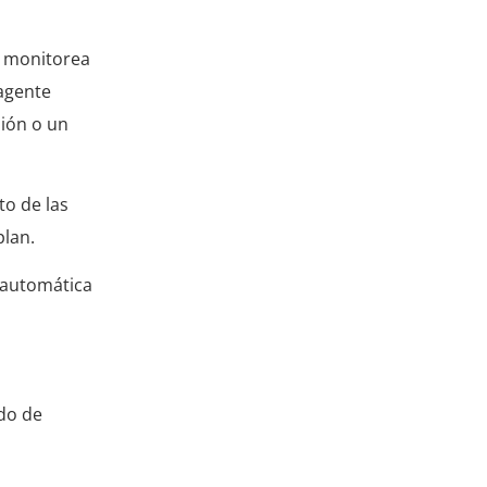
e monitorea
 agente
sión o un
to de las
plan.
 automática
ndo de