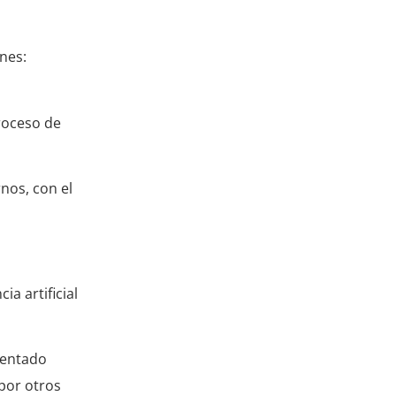
nes:
roceso de
nos, con el
a artificial
ientado
por otros