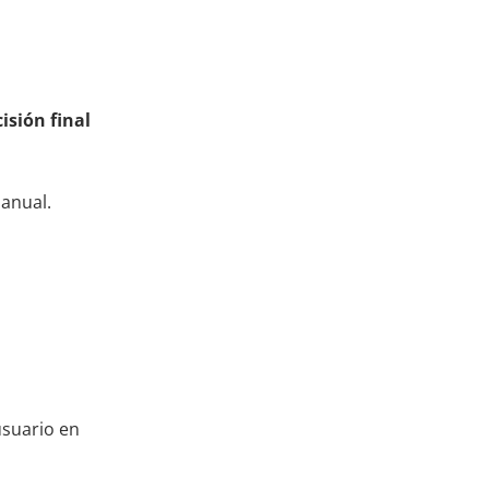
cisión final
manual.
usuario en