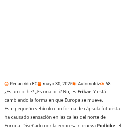
Frikar, el innovador
transporte personal que
mezcla bici y auto sin ser
ninguno
Redacción EC
mayo 30, 2025
Automotriz
68
¿Es un coche? ¿Es una bici? No, es
Frikar
. Y está
cambiando la forma en que Europa se mueve.
Este pequeño vehículo con forma de cápsula futurista
ha causado sensación en las calles del norte de
Europa. Diseñado por la empresa noruega
Podbike
, el