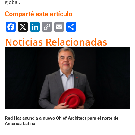
global.
Comparté este artículo
Facebook
X
LinkedIn
Copy
Email
Compartir
Link
Noticias Relacionadas
Red Hat anuncia a nuevo Chief Architect para el norte de
América Latina