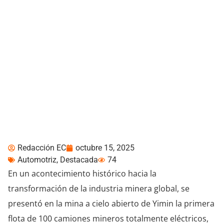
Tecnología 5G-A de
Huawei impulsa la
primera flota de
camiones mineros
eléctricos y autónomos
del mundo
Redacción EC
octubre 15, 2025
Automotriz
,
Destacada
74
En un acontecimiento histórico hacia la
transformación de la industria minera global, se
presentó en la mina a cielo abierto de Yimin la primera
flota de 100 camiones mineros totalmente eléctricos,